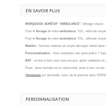
EN SAVOIR PLUS
MARQUAGE ADHÉSIF "
AMBULANCE"
, lettrage creusé
Pour le
flocage
de votre
ambulance
, VSL, véhicule moyen
Pour le
flocage
de votre
ambulance
, VSL, véhicule moyen
Matière :
Stickers réalisés en vinyle découpé, teinté dans la 
Personnalisation
: Vous souhaitez une autre police ? Saisi
BAT
: un bon à tirer vous sera envoyé, après validation e
Pose : pose humide sur la carrosserie, pose à sec sur les 
Vitrophanie
sur demande, merci de le préciser dans PER
PERSONNALISATION