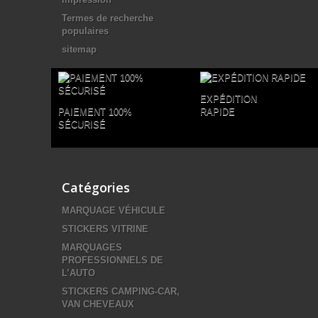
Termes de recherche
populaires
sitemap
EXPÉDITION
PAIEMENT 100%
RAPIDE
SÉCURISÉ
Catégories
MARQUAGE VÉHICULE
STICKERS VITRINE
MARQUAGES
PROFESSIONNELS DE
L’AUTO
STICKERS CAMPING-CAR,
VAN CHEVEAUX