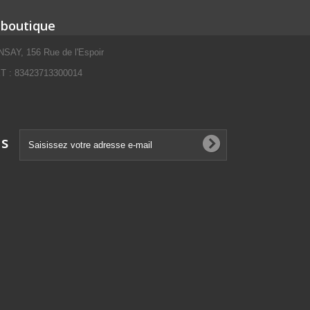
 boutique
SAY, 156 Rue de l'Espoir
 : 83423713300014
ns