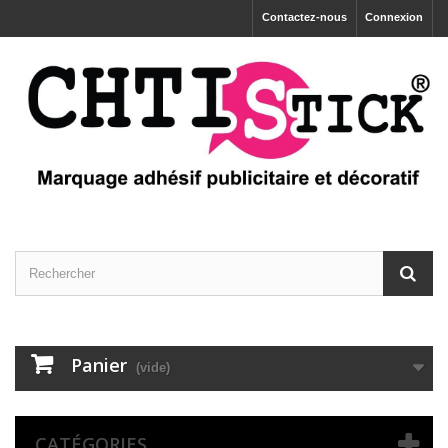
Contactez-nous
Connexion
Panier
(vide)
CATÉGORIES