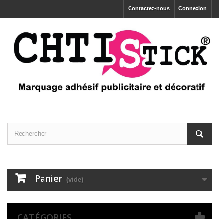
Contactez-nous
Connexion
Panier
(vide)
CATÉGORIES