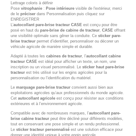
Lettrage coloris à définir
Pose
vitrophanie
:
Pose intérieure
visible de l'extérieur, merci
de le
préciser
dans Personnalisation puis cliquez sur
ENREGISTRER
L’
autocollant pare-brise tracteur
CASE
est conçu pour être
posé en haut du
pare-brise de cabine de tracteur
,
CASE
offrant
une visibilité optimale sans gêner la conduite. Ce
sticker pare-
brise tracteur
permet d’identifier, personnaliser ou décorer un
véhicule agricole de manière simple et durable.
Adapté à toutes les
cabines de tracteur
, l’
autocollant cabine
tracteur
CASE
est idéal pour afficher un texte, un nom, une
inscription ou un visuel personnalisé. Le
sticker haut pare-brise
tracteur
est très utilisé sur les engins agricoles pour la
personnalisation ou l’identification du matériel.
Le
marquage pare-brise tracteur
convient aussi bien aux
exploitations agricoles qu’aux professionnels du monde agricole.
Cet
autocollant agricole
est conçu pour résister aux conditions
extérieures et à l’environnement agricole.
Compatible avec de nombreuses marques, l’
autocollant pare-
brise cabine tracteur
peut être décliné pour différents modèles,
tout en conservant une pose simple et un rendu professionnel.
Le
sticker tracteur personnalisé
est une solution efficace pour
donner une identité unique à votre engin agricole.