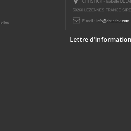
CHTISTICK - Isabelle DELAN
59260 LEZENNES FRANCE SIRET
E-mail :
info@chtistick.com
elles
Lettre d'informatio