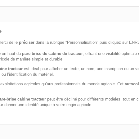
e
merci de le
préciser
dans la rubrique "Personnalisation" puis cliquez sur E
é en haut du
pare-brise de cabine de tracteur
, offrant une visibilité optimal
gricole de manière simple et durable.
ine tracteur
est idéal pour afficher un texte, un nom, une inscription ou un v
 ou l’identification du matériel.
exploitations agricoles qu’aux professionnels du monde agricole. Cet
autocol
are-brise cabine tracteur
peut être décliné pour différents modèles, tout en 
ur donner une identité unique à votre engin agricole.