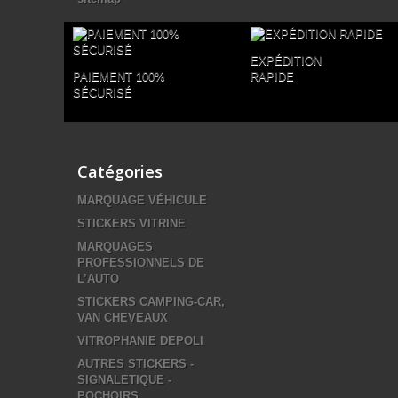
EXPÉDITION
PAIEMENT 100%
RAPIDE
SÉCURISÉ
Catégories
MARQUAGE VÉHICULE
STICKERS VITRINE
MARQUAGES
PROFESSIONNELS DE
L’AUTO
STICKERS CAMPING-CAR,
VAN CHEVEAUX
VITROPHANIE DEPOLI
AUTRES STICKERS -
SIGNALETIQUE -
POCHOIRS