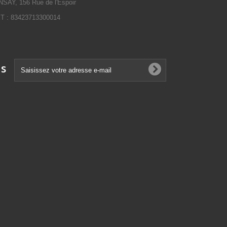
SAY, 156 Rue de l'Espoir
 : 83423713300014
ns