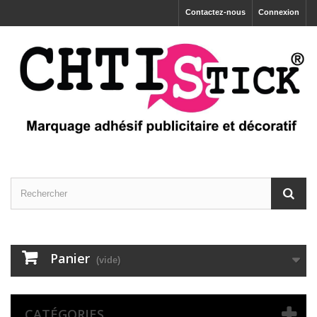
Contactez-nous
Connexion
Panier
(vide)
CATÉGORIES