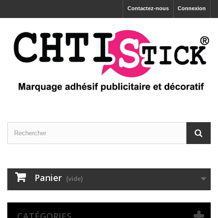
Contactez-nous
Connexion
Panier
(vide)
CATÉGORIES