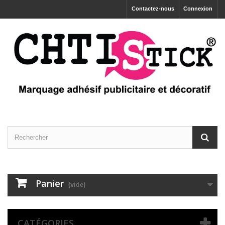
Contactez-nous
Connexion
Panier
(vide)
CATÉGORIES