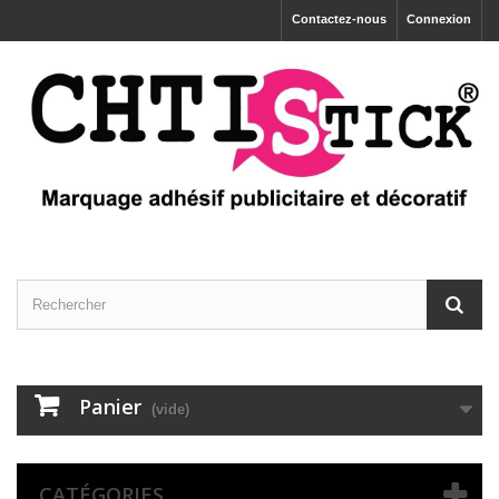
Contactez-nous
Connexion
Panier
(vide)
CATÉGORIES