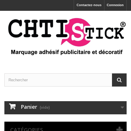
Contactez-nous
Connexion
Panier
(vide)
CATÉGORIES