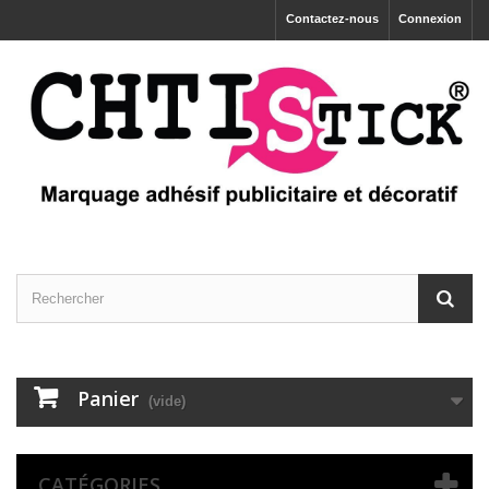
Contactez-nous
Connexion
Panier
(vide)
CATÉGORIES