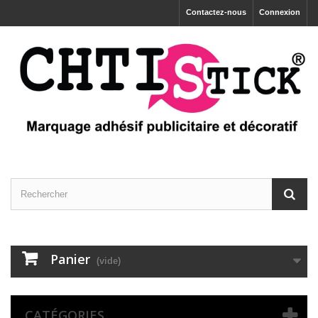
Contactez-nous
Connexion
Panier
(vide)
CATÉGORIES