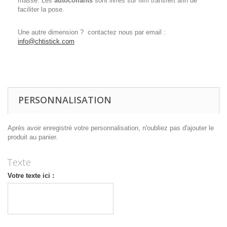
masse. Les
autocollants
sont livrés sur film transfert afin de
faciliter la pose.
Une autre dimension ? contactez nous par email :
info@chtistick.com
PERSONNALISATION
Après avoir enregistré votre personnalisation, n'oubliez pas d'ajouter le
produit au panier.
Texte
Votre texte ici :