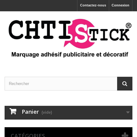
Contactez-nous
Connexion
Panier
(vide)
CATÉGORIES