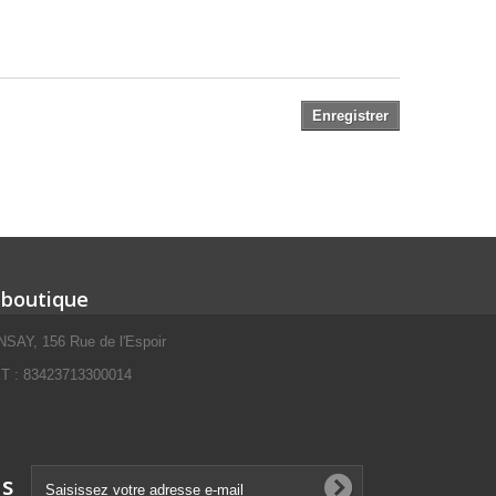
Enregistrer
 boutique
SAY, 156 Rue de l'Espoir
 : 83423713300014
ns