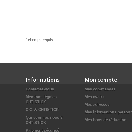
*
champs requis
Informations
Mon compte
Contactez-nous
Mes commandes
Mentions légales
Mes avoirs
CHTISTICK
Mes adresses
C.G.V. CHTISTICK
Mes informations personn
Qui sommes nous ?
Mes bons de réduction
CHTISTICK
Paiement sécurisé