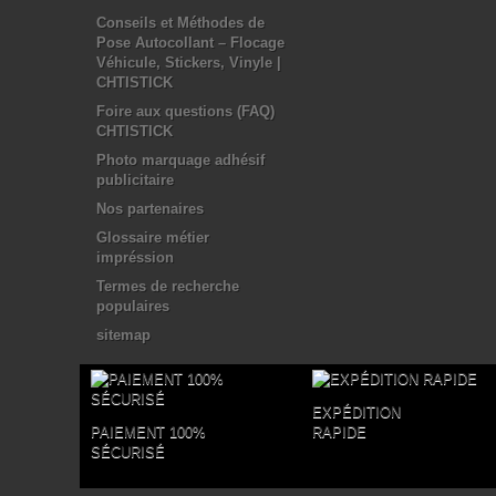
Conseils et Méthodes de
Pose Autocollant – Flocage
Véhicule, Stickers, Vinyle |
CHTISTICK
Foire aux questions (FAQ)
CHTISTICK
Photo marquage adhésif
publicitaire
Nos partenaires
Glossaire métier
impréssion
Termes de recherche
populaires
sitemap
EXPÉDITION
PAIEMENT 100%
RAPIDE
SÉCURISÉ