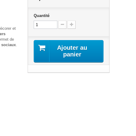
Quantité
décorer et
ers
rmet de
 sociaux
.
Ajouter au
panier