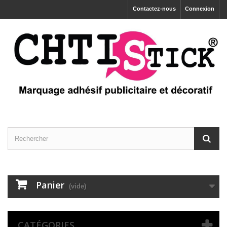
Contactez-nous
Connexion
Panier
(vide)
CATÉGORIES