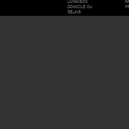
LIVRAISON
F
DOMICILE OU
F
RELAIS