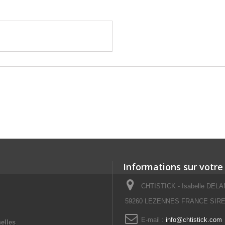
Informations sur votre
CHTISTICK - Isabelle DELAN
59260 LEZENNES FRANCE SIRET
E-mail :
info@chtistick.com
elles