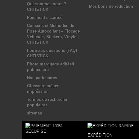
Qui sommes nous ?
Mes bons de réduction
CHTISTICK
Paiement sécurisé
Conseils et Méthodes de
Pose Autocollant – Flocage
Véhicule, Stickers, Vinyle |
CHTISTICK
Foire aux questions (FAQ)
CHTISTICK
Photo marquage adhésif
publicitaire
Nos partenaires
Glossaire métier
impréssion
Termes de recherche
populaires
sitemap
EXPÉDITION