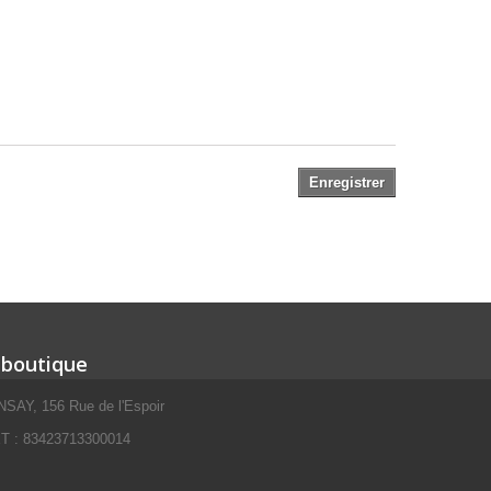
Enregistrer
 boutique
SAY, 156 Rue de l'Espoir
 : 83423713300014