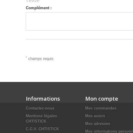
Texte
Complément :
*
champs requis
Informations
Mon compte
Contactez-nous
Mes commandes
Mentions légales
Mes avoirs
CHTISTICK
Mes adresses
C.G.V. CHTISTICK
Mes informations personn