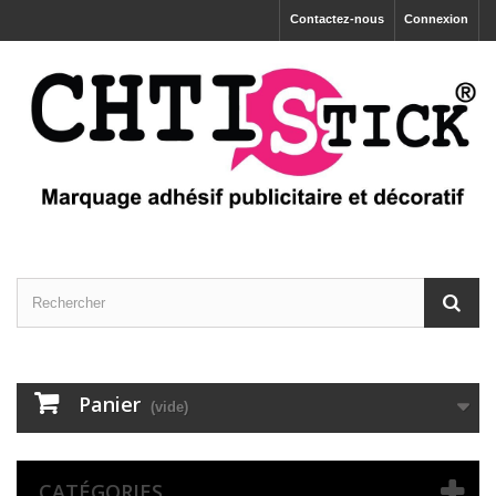
Contactez-nous
Connexion
Panier
(vide)
CATÉGORIES