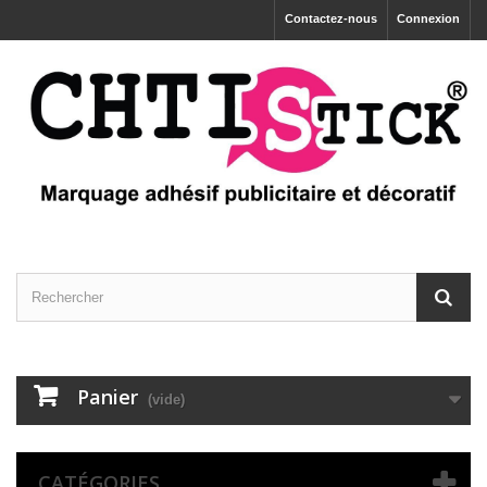
Contactez-nous
Connexion
Panier
(vide)
CATÉGORIES