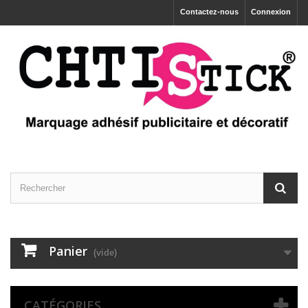
Contactez-nous
Connexion
Panier
(vide)
CATÉGORIES