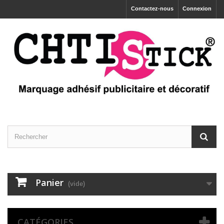
Contactez-nous
Connexion
Panier
(vide)
CATÉGORIES