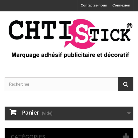
Contactez-nous
Connexion
Panier
(vide)
CATÉGORIES