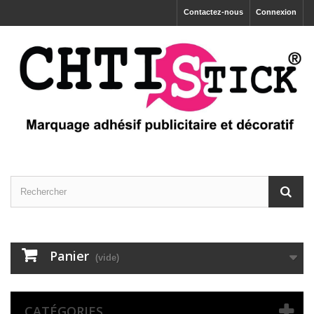
Contactez-nous
Connexion
Panier
(vide)
CATÉGORIES