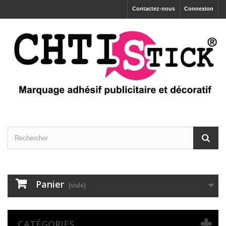
Contactez-nous
Connexion
Panier
(vide)
CATÉGORIES