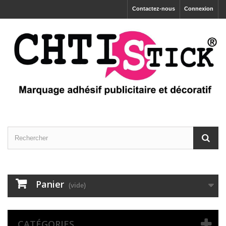
Contactez-nous
Connexion
Panier
(vide)
CATÉGORIES