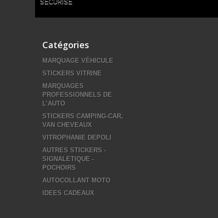
SÉCURISÉ
Catégories
MARQUAGE VÉHICULE
STICKERS VITRINE
MARQUAGES
PROFESSIONNELS DE
L’AUTO
STICKERS CAMPING-CAR,
VAN CHEVEAUX
VITROPHANIE DEPOLI
AUTRES STICKERS -
SIGNALETIQUE -
POCHOIRS
AUTOCOLLANT MOTO
IDEES CADEAUX