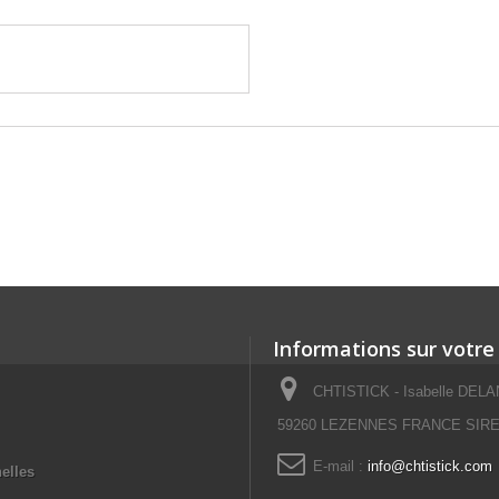
Informations sur votre
CHTISTICK - Isabelle DELAN
59260 LEZENNES FRANCE SIRET
E-mail :
info@chtistick.com
elles