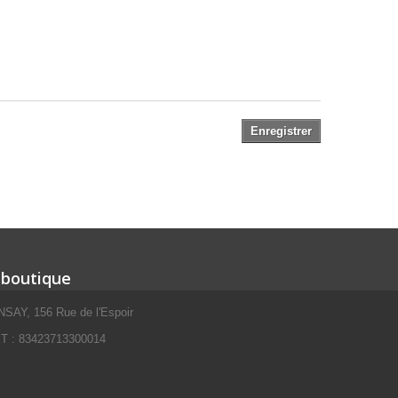
Enregistrer
 boutique
SAY, 156 Rue de l'Espoir
 : 83423713300014