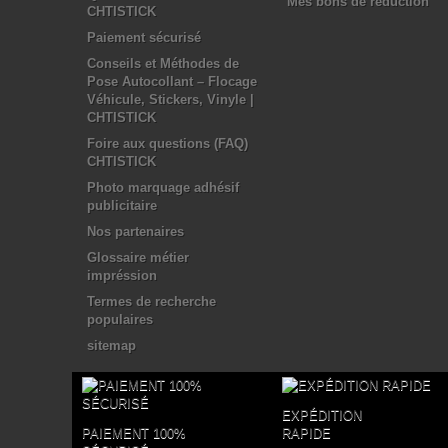
Mes bons de réduction
CHTISTICK
Paiement sécurisé
Conseils et Méthodes de
Pose Autocollant – Flocage
Véhicule, Stickers, Vinyle |
CHTISTICK
Foire aux questions (FAQ)
CHTISTICK
Photo marquage adhésif
publicitaire
Nos partenaires
Glossaire métier
impréssion
Termes de recherche
populaires
sitemap
EXPÉDITION
PAIEMENT 100%
RAPIDE