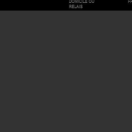
DOMICILE OU
F
RELAIS