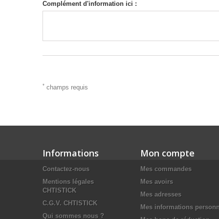
Complément d'information ici :
*
champs requis
Informations
Mon compte
Contactez-nous
Mes commandes
Mentions légales
Mes avoirs
CHTISTICK
Mes adresses
C.G.V. CHTISTICK
Mes informations personn
Qui sommes nous ?