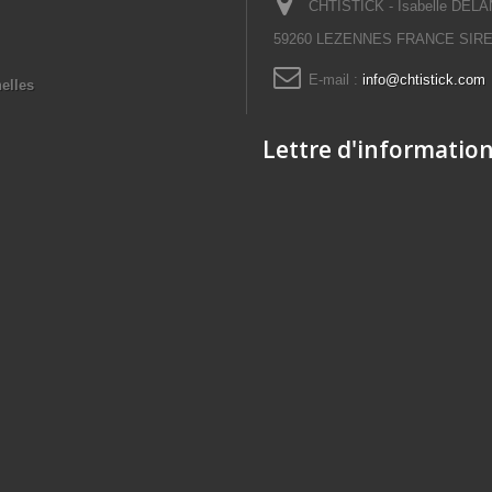
CHTISTICK - Isabelle DELAN
59260 LEZENNES FRANCE SIRET
E-mail :
info@chtistick.com
elles
Lettre d'informatio