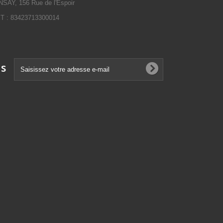
SAY, 156 Rue de l'Espoir
 : 83423713300014
ns