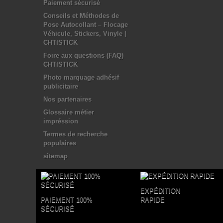
Paiement sécurisé
Conseils et Méthodes de
Pose Autocollant – Flocage
Véhicule, Stickers, Vinyle |
CHTISTICK
Foire aux questions (FAQ)
CHTISTICK
Photo marquage adhésif
publicitaire
Nos partenaires
Glossaire métier
impréssion
Termes de recherche
populaires
sitemap
EXPÉDITION
PAIEMENT 100%
RAPIDE
SÉCURISÉ