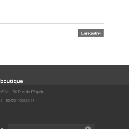
Enregistrer
 boutique
SAY, 156 Rue de l'Espoir
 : 83423713300014