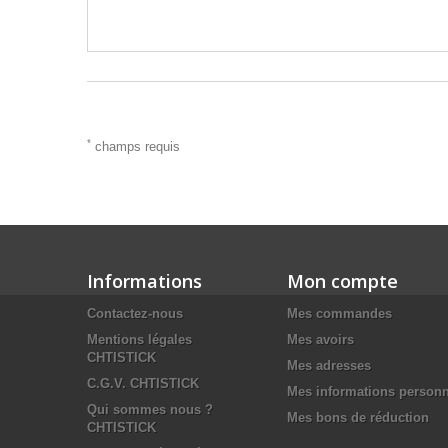
*
champs requis
Informations
Mon compte
Contactez-nous
Mes commandes
Mentions légales
Mes avoirs
CHTISTICK
Mes adresses
C.G.V. CHTISTICK
Mes informations personn
Qui sommes nous ?
Mes bons de réduction
CHTISTICK