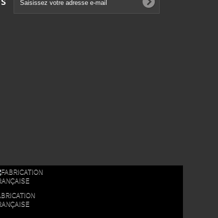
ns
ABRICATION
RANÇAISE