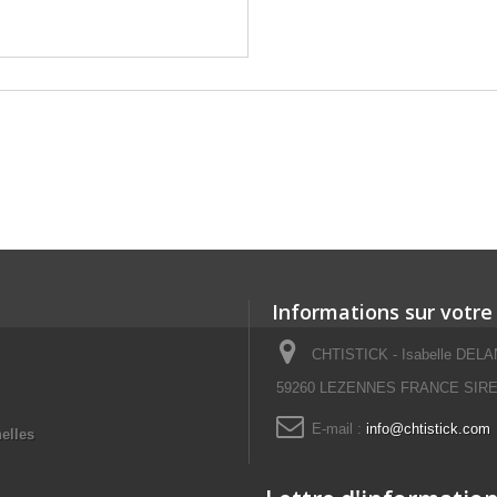
Informations sur votre
CHTISTICK - Isabelle DELAN
59260 LEZENNES FRANCE SIRET
E-mail :
info@chtistick.com
elles