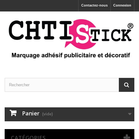
Contactez-nous
Connexion
Panier
(vide)
CATÉGORIES