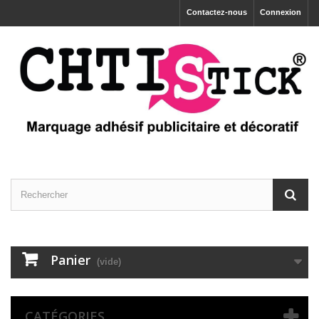
Contactez-nous
Connexion
Panier
(vide)
CATÉGORIES