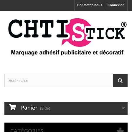
Contactez-nous
Connexion
Panier
(vide)
CATÉGORIES