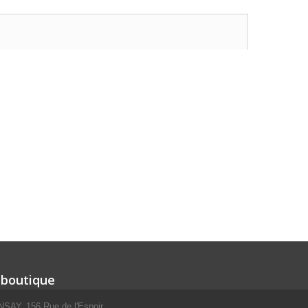
 boutique
SAY, 156 Rue de l'Espoir