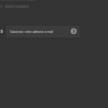
 : 83423713300014
ns