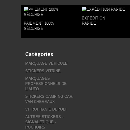
EXPÉDITION
PAIEMENT 100%
RAPIDE
SÉCURISÉ
Catégories
MARQUAGE VÉHICULE
STICKERS VITRINE
MARQUAGES
PROFESSIONNELS DE
L’AUTO
STICKERS CAMPING-CAR,
VAN CHEVEAUX
VITROPHANIE DEPOLI
AUTRES STICKERS -
SIGNALETIQUE -
POCHOIRS