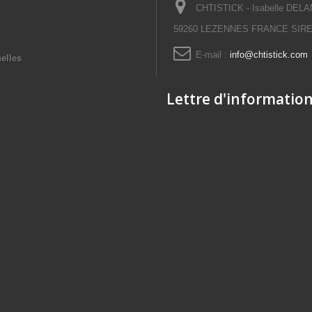
CHTISTICK - Isabelle DELAN
59260 LEZENNES FRANCE SIRET
E-mail :
info@chtistick.com
elles
Lettre d'informatio