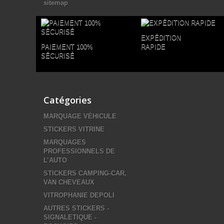
sitemap
EXPÉDITION
PAIEMENT 100%
RAPIDE
SÉCURISÉ
Catégories
MARQUAGE VÉHICULE
STICKERS VITRINE
MARQUAGES
PROFESSIONNELS DE
L’AUTO
STICKERS CAMPING-CAR,
VAN CHEVEAUX
VITROPHANIE DEPOLI
AUTRES STICKERS -
SIGNALETIQUE -